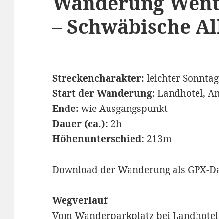
Wanderung Wenta
– Schwäbische Al
Streckencharakter:
leichter Sonnta
Start der Wanderung:
Landhotel, Am
Ende:
wie Ausgangspunkt
Dauer (ca.):
2h
Höhenunterschied:
213m
Download der Wanderung als GPX-Da
Wegverlauf
Vom Wanderparkplatz bei Landhotel 