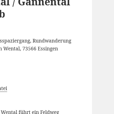
l / Gannental
b
gsspaziergang, Rundwanderung
 Wental, 73566 Essingen
tei
Wental führt ein Feldweg