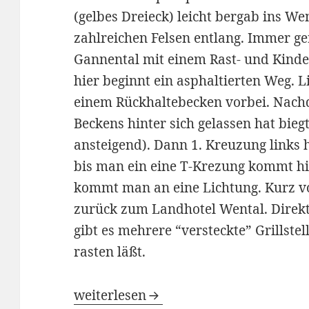
(gelbes Dreieck) leicht bergab ins We
zahlreichen Felsen entlang. Immer ge
Gannental mit einem Rast- und Kinders
hier beginnt ein asphaltierten Weg.
einem Rückhaltebecken vorbei. Nac
Beckens hinter sich gelassen hat bieg
ansteigend). Dann 1. Kreuzung links 
bis man ein eine T-Krezung kommt hie
kommt man an eine Lichtung. Kurz vo
zurück zum Landhotel Wental. Direk
gibt es mehrere “versteckte” Grillstel
rasten läßt.
Wanderung Wental / Gannental – Sch
weiterlesen