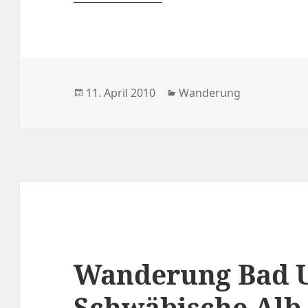
Veröffentlicht
Kategorien
11. April 2010
Wanderung
am
Wanderung Bad U
Schwäbische Alb