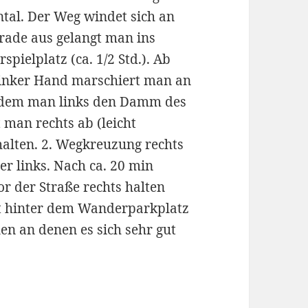
ntal. Der Weg windet sich an
rade aus gelangt man ins
pielplatz (ca. 1/2 Std.). Ab
 Linker Hand marschiert man an
hdem man links den Damm des
t man rechts ab (leicht
halten. 2. Wegkreuzung rechts
r links. Nach ca. 20 min
r der Straße rechts halten
t hinter dem Wanderparkplatz
len an denen es sich sehr gut
wäbische Alb