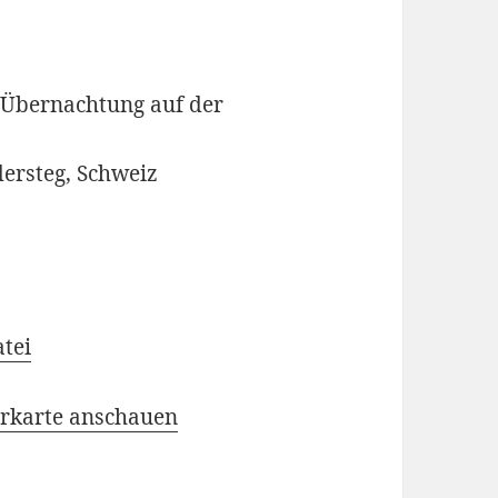
 Übernachtung auf der
ersteg, Schweiz
tei
rkarte anschauen
rland