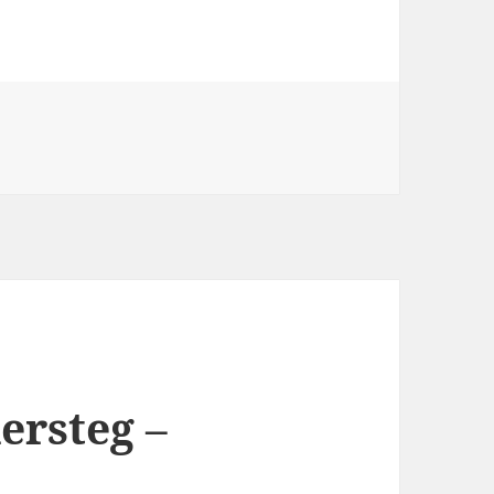
rsteg –