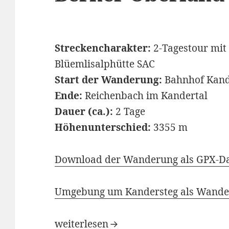
Streckencharakter:
2-Tagestour mit
Blüemlisalphütte SAC
Start der Wanderung:
Bahnhof Kand
Ende:
Reichenbach im Kandertal
Dauer (ca.):
2 Tage
Höhenunterschied:
3355 m
Download der Wanderung als GPX-Da
Umgebung um Kandersteg als Wande
Wanderung Kandersteg – Berner Obe
weiterlesen