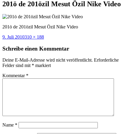
201ö de 201özil Mesut Özil Nike Video
201ö de 201özil Mesut Özil Nike Video
Veröffentlicht
Volle
9. Juli 2010
310 × 188
am
Größe
Schreibe einen Kommentar
Deine E-Mail-Adresse wird nicht veröffentlicht.
Erforderliche
Felder sind mit
*
markiert
Kommentar
*
Name
*