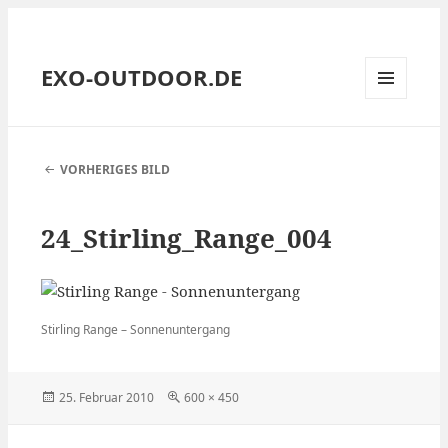
EXO-OUTDOOR.DE
MENÜ
UND
WIDGETS
VORHERIGES BILD
24_Stirling_Range_004
Stirling Range – Sonnenuntergang
Veröffentlicht
Volle
25. Februar 2010
600 × 450
am
Größe