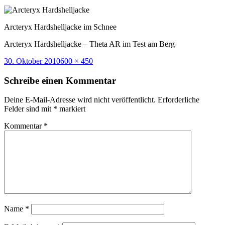
Arcteryx Hardshelljacke im Schnee
Arcteryx Hardshelljacke – Theta AR im Test am Berg
Veröffentlicht
Volle
30. Oktober 2010
600 × 450
am
Größe
Schreibe einen Kommentar
Deine E-Mail-Adresse wird nicht veröffentlicht.
Erforderliche
Felder sind mit
*
markiert
Kommentar
*
Name
*