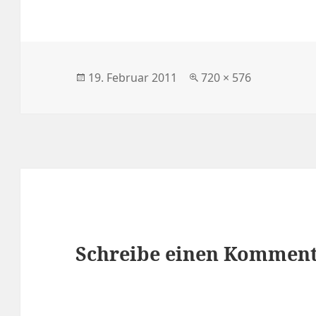
Veröffentlicht
Volle
19. Februar 2011
720 × 576
am
Größe
Schreibe einen Kommen