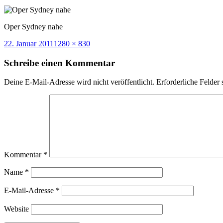
Oper Sydney nahe
Veröffentlicht
Volle
22. Januar 2011
1280 × 830
am
Größe
Schreibe einen Kommentar
Deine E-Mail-Adresse wird nicht veröffentlicht.
Erforderliche Felder 
Kommentar
*
Name
*
E-Mail-Adresse
*
Website