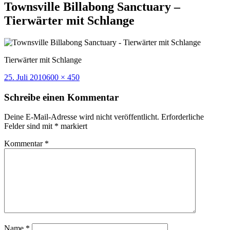
Townsville Billabong Sanctuary –
Tierwärter mit Schlange
Tierwärter mit Schlange
Veröffentlicht
Volle
25. Juli 2010
600 × 450
am
Größe
Schreibe einen Kommentar
Deine E-Mail-Adresse wird nicht veröffentlicht.
Erforderliche
Felder sind mit
*
markiert
Kommentar
*
Name
*