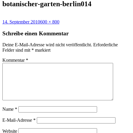
botanischer-garten-berlin014
Veröffentlicht
Volle
14. September 2010
600 × 800
am
Größe
Schreibe einen Kommentar
Deine E-Mail-Adresse wird nicht veröffentlicht.
Erforderliche
Felder sind mit
*
markiert
Kommentar
*
Name
*
E-Mail-Adresse
*
Website