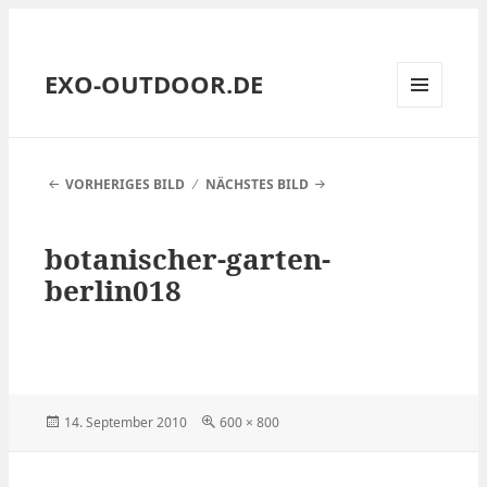
EXO-OUTDOOR.DE
MENÜ
UND
WIDGETS
VORHERIGES BILD
NÄCHSTES BILD
botanischer-garten-
berlin018
Veröffentlicht
Volle
14. September 2010
600 × 800
am
Größe