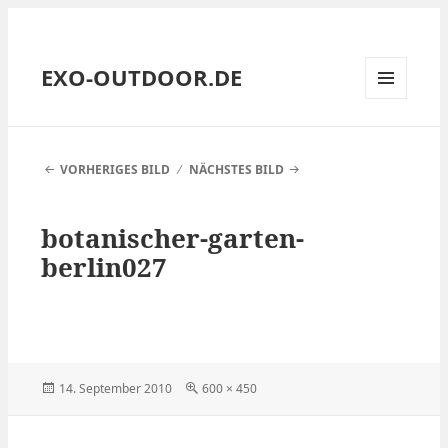
EXO-OUTDOOR.DE
MENÜ
UND
WIDGETS
VORHERIGES BILD
NÄCHSTES BILD
botanischer-garten-
berlin027
Veröffentlicht
Volle
14. September 2010
600 × 450
am
Größe