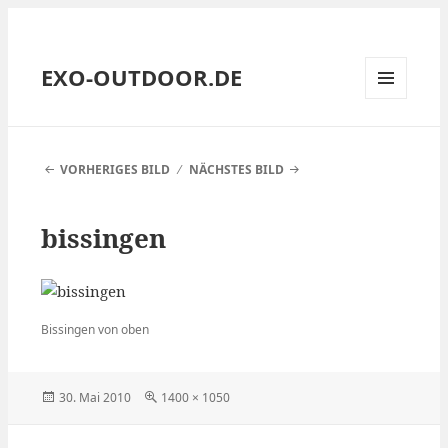
EXO-OUTDOOR.DE
MENÜ
UND
WIDGETS
VORHERIGES BILD
NÄCHSTES BILD
bissingen
Bissingen von oben
Veröffentlicht
Volle
30. Mai 2010
1400 × 1050
am
Größe