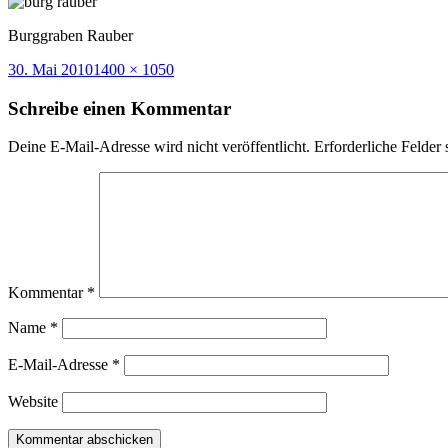
Burggraben Rauber
Veröffentlicht
Volle
30. Mai 2010
1400 × 1050
am
Größe
Schreibe einen Kommentar
Deine E-Mail-Adresse wird nicht veröffentlicht.
Erforderliche Felder 
Kommentar
*
Name
*
E-Mail-Adresse
*
Website