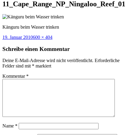
11_Cape_Range_NP_Ningaloo_Reef_01
Känguru beim Wasser trinken
Veröffentlicht
Volle
19. Januar 2010
600 × 404
am
Größe
Schreibe einen Kommentar
Deine E-Mail-Adresse wird nicht veröffentlicht.
Erforderliche
Felder sind mit
*
markiert
Kommentar
*
Name
*