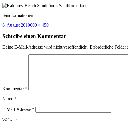
Sandformationen
Veröffentlicht
Volle
6. August 2010
600 × 450
am
Größe
Schreibe einen Kommentar
Deine E-Mail-Adresse wird nicht veröffentlicht.
Erforderliche Felder 
Kommentar
*
Name
*
E-Mail-Adresse
*
Website