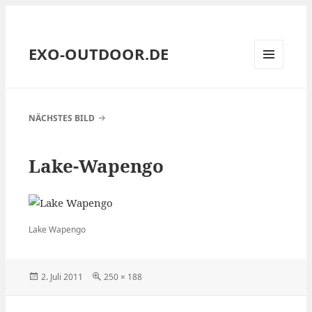
EXO-OUTDOOR.DE
MENÜ
UND
WIDGETS
NÄCHSTES BILD
Lake-Wapengo
Lake Wapengo
Veröffentlicht
Volle
2. Juli 2011
250 × 188
am
Größe