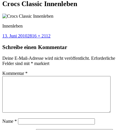
Crocs Classic Innenleben
Innenleben
Veröffentlicht
Volle
13. Juni 2010
2816 × 2112
am
Größe
Schreibe einen Kommentar
Deine E-Mail-Adresse wird nicht veröffentlicht.
Erforderliche
Felder sind mit
*
markiert
Kommentar
*
Name
*