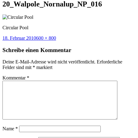
20_Walpole_Nornalup_NP_016
Circular Pool
Veröffentlicht
Volle
18. Februar 2010
600 × 800
am
Größe
Schreibe einen Kommentar
Deine E-Mail-Adresse wird nicht veröffentlicht.
Erforderliche
Felder sind mit
*
markiert
Kommentar
*
Name
*