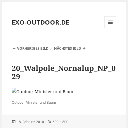
EXO-OUTDOOR.DE
MENÜ
UND
WIDGETS
VORHERIGES BILD
NÄCHSTES BILD
20_Walpole_Nornalup_NP_0
29
Outdoor Minister und Baum
Veröffentlicht
Volle
18. Februar 2010
600 × 800
am
Größe