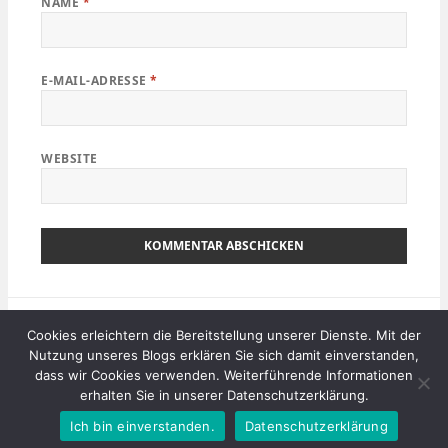
NAME
*
E-MAIL-ADRESSE
*
WEBSITE
Beitragsnavigation
VERÖFFENTLICHT IN
Cookies erleichtern die Bereitstellung unserer Dienste. Mit der
Denmark – Valley of the Giants – Tree
Nutzung unseres Blogs erklären Sie sich damit einverstanden,
Top Walk – Shelly Beach
dass wir Cookies verwenden. Weiterführende Informationen
erhalten Sie in unserer Datenschutzerklärung.
Mit Stolz präsentiert von WordPress
Ich bin einverstanden.
Datenschutzerklärung