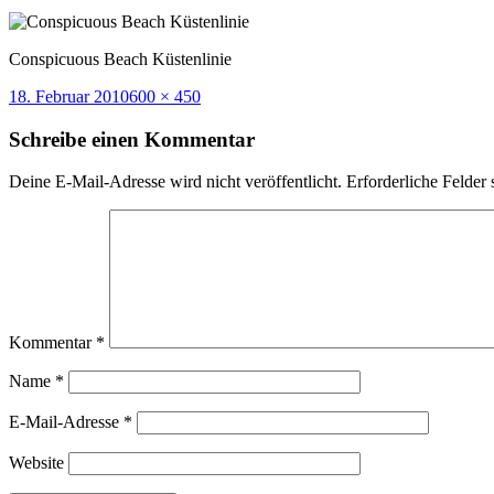
Conspicuous Beach Küstenlinie
Veröffentlicht
Volle
18. Februar 2010
600 × 450
am
Größe
Schreibe einen Kommentar
Deine E-Mail-Adresse wird nicht veröffentlicht.
Erforderliche Felder 
Kommentar
*
Name
*
E-Mail-Adresse
*
Website