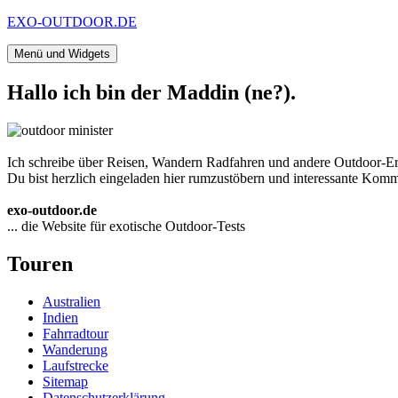
Zum
EXO-OUTDOOR.DE
Inhalt
springen
Menü und Widgets
Hallo ich bin der Maddin (ne?).
Ich schreibe über Reisen, Wandern Radfahren und andere Outdoor-Er
Du bist herzlich eingeladen hier rumzustöbern und interessante Komme
exo-outdoor.de
... die Website für exotische Outdoor-Tests
Touren
Australien
Indien
Fahrradtour
Wanderung
Laufstrecke
Sitemap
Datenschutzerklärung