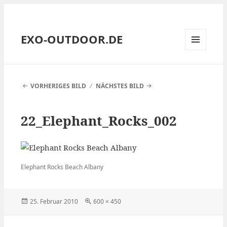
EXO-OUTDOOR.DE
MENÜ
UND
WIDGETS
VORHERIGES BILD
NÄCHSTES BILD
22_Elephant_Rocks_002
Elephant Rocks Beach Albany
Veröffentlicht
Volle
25. Februar 2010
600 × 450
am
Größe