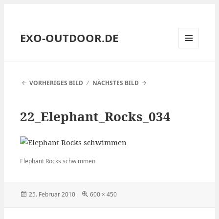
EXO-OUTDOOR.DE
MENÜ
UND
WIDGETS
VORHERIGES BILD
NÄCHSTES BILD
22_Elephant_Rocks_034
Elephant Rocks schwimmen
Veröffentlicht
Volle
25. Februar 2010
600 × 450
am
Größe