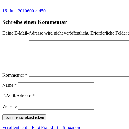
Veröffentlicht
Volle
16. Juni 2010
600 × 450
am
Größe
Schreibe einen Kommentar
Deine E-Mail-Adresse wird nicht veröffentlicht.
Erforderliche Felder 
Kommentar
*
Name
*
E-Mail-Adresse
*
Website
Beitragsnavigation
Veröffentlicht in
Flug Frankfurt – Singapore