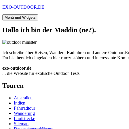
Zum
EXO-OUTDOOR.DE
Inhalt
springen
Menü und Widgets
Hallo ich bin der Maddin (ne?).
Ich schreibe über Reisen, Wandern Radfahren und andere Outdoor-Er
Du bist herzlich eingeladen hier rumzustöbern und interessante Komme
exo-outdoor.de
... die Website für exotische Outdoor-Tests
Touren
Australien
Indien
Fahrradtour
Wanderung
Laufstrecke
Sitemap
Datenschutzerklärung