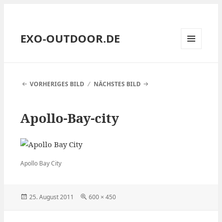
EXO-OUTDOOR.DE
MENÜ
UND
WIDGETS
VORHERIGES BILD
NÄCHSTES BILD
Apollo-Bay-city
Apollo Bay City
Veröffentlicht
Volle
25. August 2011
600 × 450
am
Größe