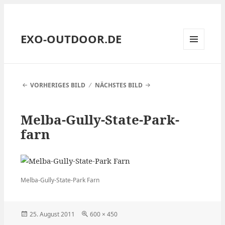
EXO-OUTDOOR.DE
MENÜ
UND
WIDGETS
VORHERIGES BILD
NÄCHSTES BILD
Melba-Gully-State-Park-
farn
Melba-Gully-State-Park Farn
Veröffentlicht
Volle
25. August 2011
600 × 450
am
Größe