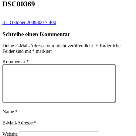
DSC00369
Veröffentlicht
Volle
31. Oktober 2009
300 × 400
am
Größe
Schreibe einen Kommentar
Deine E-Mail-Adresse wird nicht veröffentlicht.
Erforderliche
Felder sind mit
*
markiert
Kommentar
*
Name
*
E-Mail-Adresse
*
Website