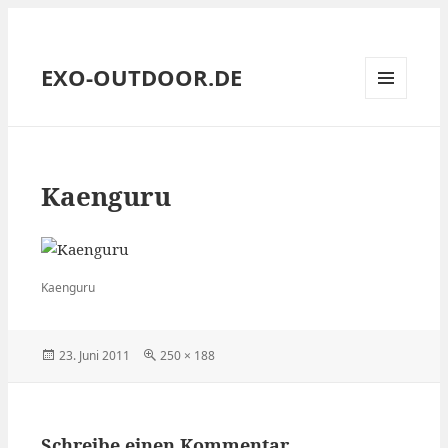
EXO-OUTDOOR.DE
MENÜ
UND
WIDGETS
Kaenguru
Kaenguru
Veröffentlicht
Volle
23. Juni 2011
250 × 188
am
Größe
Schreibe einen Kommentar