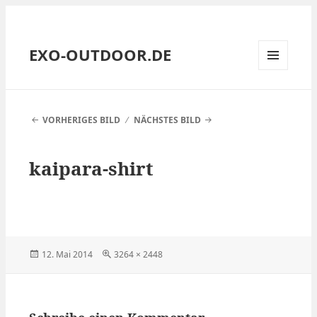
EXO-OUTDOOR.DE
MENÜ
UND
WIDGETS
VORHERIGES BILD
NÄCHSTES BILD
kaipara-shirt
Veröffentlicht
Volle
12. Mai 2014
3264 × 2448
am
Größe