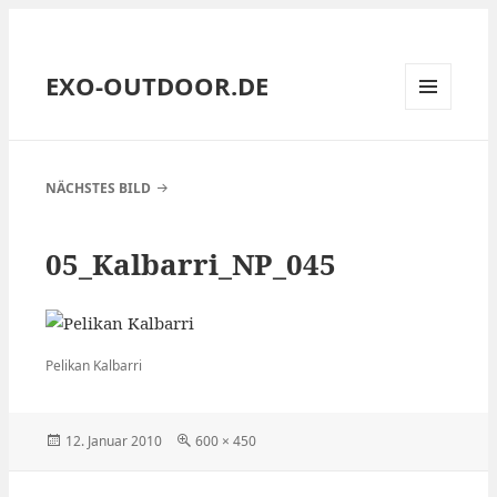
EXO-OUTDOOR.DE
MENÜ
UND
WIDGETS
NÄCHSTES BILD
05_Kalbarri_NP_045
Pelikan Kalbarri
Veröffentlicht
Volle
12. Januar 2010
600 × 450
am
Größe