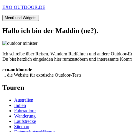
Zum
EXO-OUTDOOR.DE
Inhalt
springen
Menü und Widgets
Hallo ich bin der Maddin (ne?).
Ich schreibe über Reisen, Wandern Radfahren und andere Outdoor-Er
Du bist herzlich eingeladen hier rumzustöbern und interessante Komme
exo-outdoor.de
... die Website für exotische Outdoor-Tests
Touren
Australien
Indien
Fahrradtour
Wanderung
Laufstrecke
Sitemap
Datenschutzerklärung