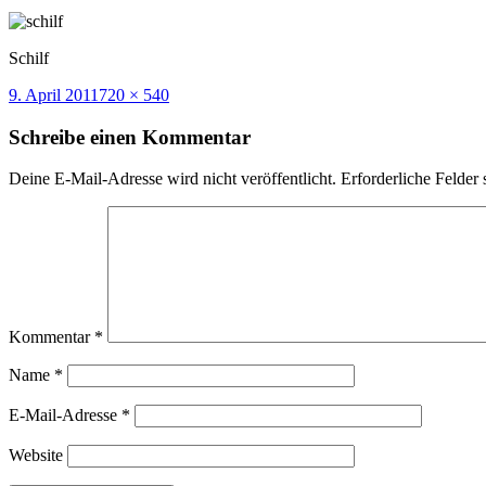
Schilf
Veröffentlicht
Volle
9. April 2011
720 × 540
am
Größe
Schreibe einen Kommentar
Deine E-Mail-Adresse wird nicht veröffentlicht.
Erforderliche Felder 
Kommentar
*
Name
*
E-Mail-Adresse
*
Website