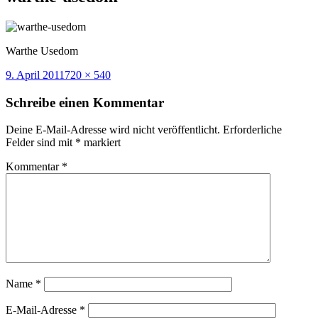
Warthe Usedom
Veröffentlicht
Volle
9. April 2011
720 × 540
am
Größe
Schreibe einen Kommentar
Deine E-Mail-Adresse wird nicht veröffentlicht.
Erforderliche
Felder sind mit
*
markiert
Kommentar
*
Name
*
E-Mail-Adresse
*