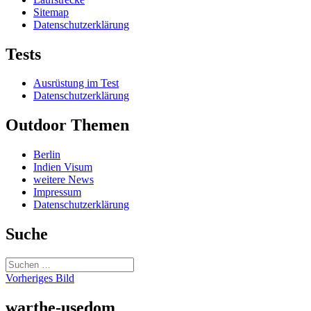
Sitemap
Datenschutzerklärung
Tests
Ausrüstung im Test
Datenschutzerklärung
Outdoor Themen
Berlin
Indien Visum
weitere News
Impressum
Datenschutzerklärung
Suche
Suchen
nach:
Vorheriges Bild
warthe-usedom