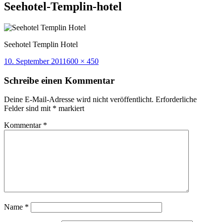
Seehotel-Templin-hotel
Seehotel Templin Hotel
Veröffentlicht
Volle
10. September 2011
600 × 450
am
Größe
Schreibe einen Kommentar
Deine E-Mail-Adresse wird nicht veröffentlicht.
Erforderliche
Felder sind mit
*
markiert
Kommentar
*
Name
*