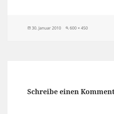
Veröffentlicht
Volle
30. Januar 2010
600 × 450
am
Größe
Schreibe einen Kommen