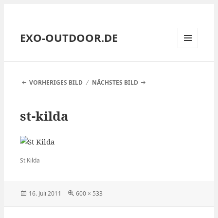
EXO-OUTDOOR.DE
MENÜ
UND
WIDGETS
VORHERIGES BILD
NÄCHSTES BILD
st-kilda
St Kilda
Veröffentlicht
Volle
16. Juli 2011
600 × 533
am
Größe