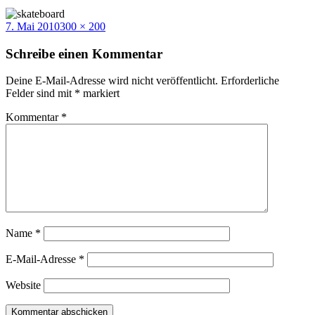
Veröffentlicht
Volle
7. Mai 2010
300 × 200
am
Größe
Schreibe einen Kommentar
Deine E-Mail-Adresse wird nicht veröffentlicht.
Erforderliche
Felder sind mit
*
markiert
Kommentar
*
Name
*
E-Mail-Adresse
*
Website