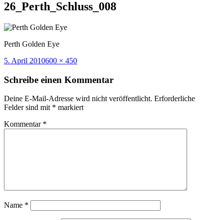
26_Perth_Schluss_008
Perth Golden Eye
Veröffentlicht
Volle
5. April 2010
600 × 450
am
Größe
Schreibe einen Kommentar
Deine E-Mail-Adresse wird nicht veröffentlicht.
Erforderliche
Felder sind mit
*
markiert
Kommentar
*
Name
*