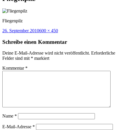
Fliegenpilz
Veröffentlicht
Volle
26. September 2010
600 × 450
am
Größe
Schreibe einen Kommentar
Deine E-Mail-Adresse wird nicht veröffentlicht.
Erforderliche
Felder sind mit
*
markiert
Kommentar
*
Name
*
E-Mail-Adresse
*