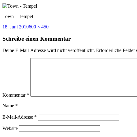
Town – Tempel
Veröffentlicht
Volle
18. Juni 2010
600 × 450
am
Größe
Schreibe einen Kommentar
Deine E-Mail-Adresse wird nicht veröffentlicht.
Erforderliche Felder 
Kommentar
*
Name
*
E-Mail-Adresse
*
Website