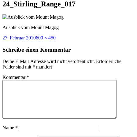
24_Stirling_Range_017
Ausblick vom Mount Magog
Veröffentlicht
Volle
27. Februar 2010
600 × 450
am
Größe
Schreibe einen Kommentar
Deine E-Mail-Adresse wird nicht veröffentlicht.
Erforderliche
Felder sind mit
*
markiert
Kommentar
*
Name
*