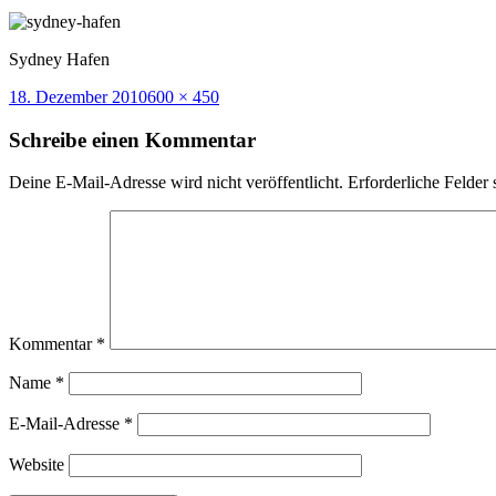
Sydney Hafen
Veröffentlicht
Volle
18. Dezember 2010
600 × 450
am
Größe
Schreibe einen Kommentar
Deine E-Mail-Adresse wird nicht veröffentlicht.
Erforderliche Felder 
Kommentar
*
Name
*
E-Mail-Adresse
*
Website