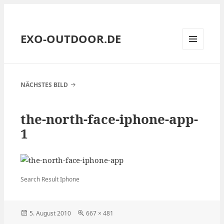
EXO-OUTDOOR.DE
MENÜ
UND
WIDGETS
NÄCHSTES BILD
the-north-face-iphone-app-
1
Search Result Iphone
Veröffentlicht
Volle
5. August 2010
667 × 481
am
Größe