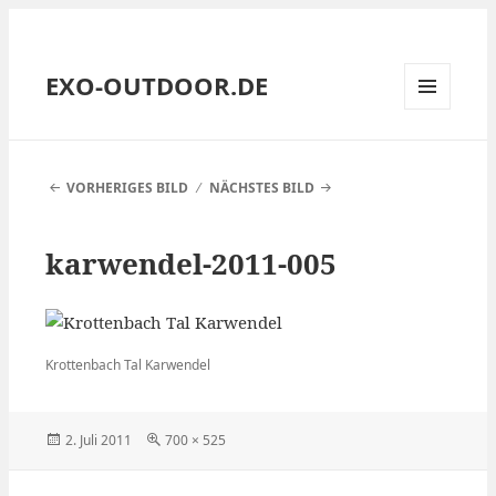
EXO-OUTDOOR.DE
MENÜ
UND
WIDGETS
VORHERIGES BILD
NÄCHSTES BILD
karwendel-2011-005
Krottenbach Tal Karwendel
Veröffentlicht
Volle
2. Juli 2011
700 × 525
am
Größe