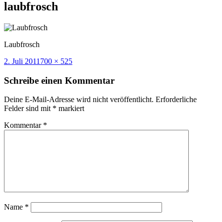
laubfrosch
Laubfrosch
Veröffentlicht
Volle
2. Juli 2011
700 × 525
am
Größe
Schreibe einen Kommentar
Deine E-Mail-Adresse wird nicht veröffentlicht.
Erforderliche
Felder sind mit
*
markiert
Kommentar
*
Name
*