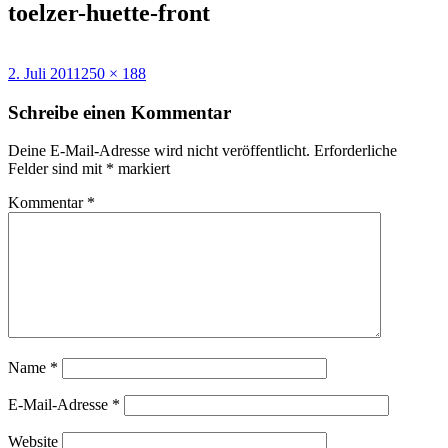
toelzer-huette-front
Veröffentlicht
Volle
2. Juli 2011
250 × 188
am
Größe
Schreibe einen Kommentar
Deine E-Mail-Adresse wird nicht veröffentlicht.
Erforderliche
Felder sind mit
*
markiert
Kommentar
*
Name
*
E-Mail-Adresse
*
Website