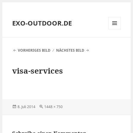
EXO-OUTDOOR.DE
MENÜ
UND
WIDGETS
VORHERIGES BILD
NÄCHSTES BILD
visa-services
Veröffentlicht
Volle
8. Juli 2014
1448 × 750
am
Größe