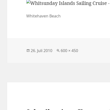
Whitehaven Beach
Veröffentlicht
Volle
26. Juli 2010
600 × 450
am
Größe