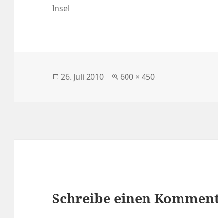
Insel
Veröffentlicht
Volle
26. Juli 2010
600 × 450
am
Größe
Schreibe einen Kommen