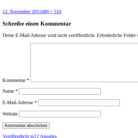
Veröffentlicht
Volle
12. November 2011
680 × 510
am
Größe
Schreibe einen Kommentar
Deine E-Mail-Adresse wird nicht veröffentlicht.
Erforderliche Felder 
Kommentar
*
Name
*
E-Mail-Adresse
*
Website
Beitragsnavigation
Veröffentlicht in
12 Apostles