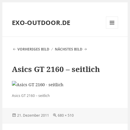
EXO-OUTDOOR.DE
MENÜ
UND
WIDGETS
VORHERIGES BILD
NÄCHSTES BILD
Asics GT 2160 – seitlich
Asics GT 2160 – seitlich
Veröffentlicht
Volle
21. Dezember 2011
680 × 510
am
Größe