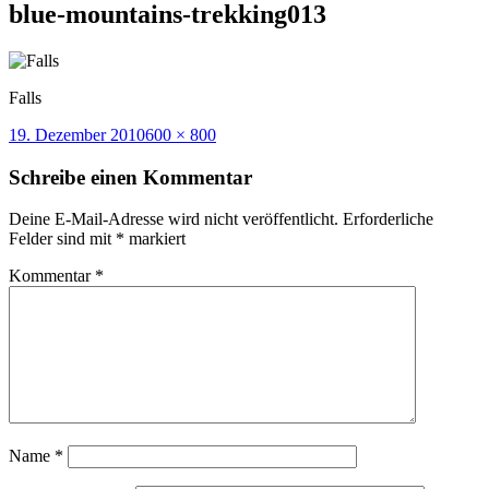
blue-mountains-trekking013
Falls
Veröffentlicht
Volle
19. Dezember 2010
600 × 800
am
Größe
Schreibe einen Kommentar
Deine E-Mail-Adresse wird nicht veröffentlicht.
Erforderliche
Felder sind mit
*
markiert
Kommentar
*
Name
*