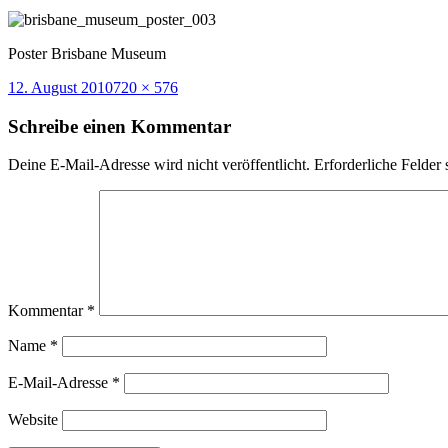
Poster Brisbane Museum
Veröffentlicht
Volle
12. August 2010
720 × 576
am
Größe
Schreibe einen Kommentar
Deine E-Mail-Adresse wird nicht veröffentlicht.
Erforderliche Felder 
Kommentar
*
Name
*
E-Mail-Adresse
*
Website